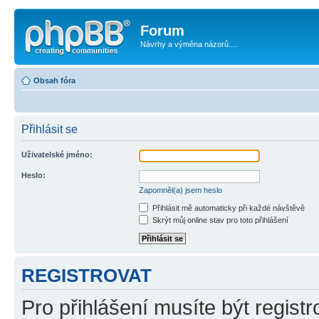
Forum
Návrhy a výměna názorů....
Obsah fóra
Přihlásit se
Uživatelské jméno:
Heslo:
Zapomněl(a) jsem heslo
Přihlásit mě automaticky při každé návštěvě
Skrýt můj online stav pro toto přihlášení
REGISTROVAT
Pro přihlášení musíte být registr